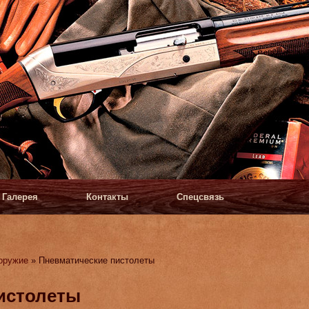
Галерея
Контакты
Спецсвязь
оружие
» Пневматические пистолеты
истолеты