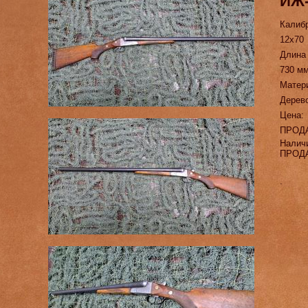
ИЖ-
Калиб
12х70
Длина
730 м
Матер
Дерево
Цена:
ПРОД
Налич
ПРОД
.