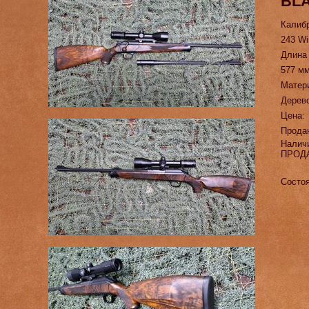
BLA
Калиб
243 Wi
Длина
577 м
Матер
Дерево
Цена:
Прода
Налич
ПРОД
Состоя