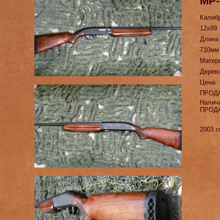
МР-
Калиб
12х89
Длина
710мм
Матер
Дерев
Цена:
ПРОД
Налич
ПРОД
2003 г