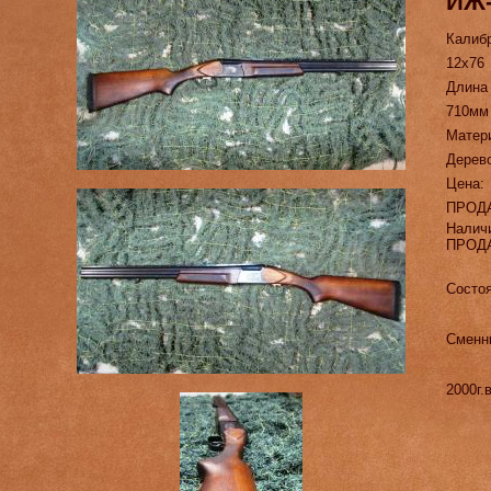
ИЖ
Калиб
12х76
Длина
710мм
Матер
Дерев
Цена:
ПРОД
Налич
ПРОД
Состоя
Сменн
2000г.