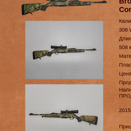
Bro
Co
Кали
308 
Длин
508 
Мат
Плас
Цен
Про
Нал
ПРО
2015
Приц