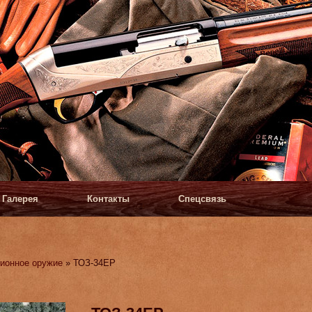
Галерея
Контакты
Спецсвязь
ионное оружие
» ТОЗ-34ЕР