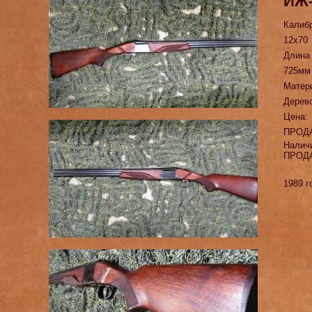
ИЖ-
Калиб
12х70
Длина
725мм
Матер
Дерев
Цена:
ПРОД
Налич
ПРОД
1989 г