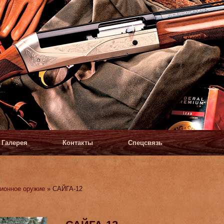
Галерея
Контакты
Спецсвязь
ионное оружие
» САЙГА-12