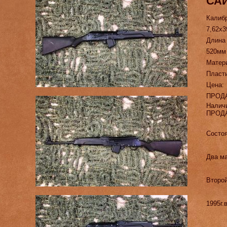
САЙ
Калиб
7,62х3
Длина
520мм
Матер
Пласт
Цена:
ПРОД
Налич
ПРОД
Состоя
Два м
Второй
1995г.в