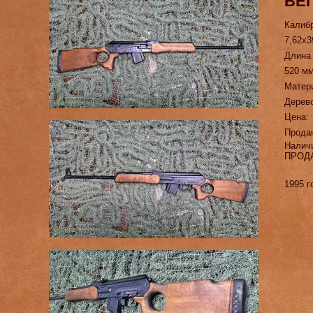
ВЕП
Калиб
7,62х3
Длина
520 м
Матер
Дерев
Цена:
Прода
Налич
ПРОД
1995 г