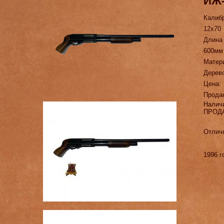
ИЖ-
Калиб
12х70
Длина
600мм
Матер
Дерев
Цена:
Прода
Налич
ПРОД
Отличн
1996 г