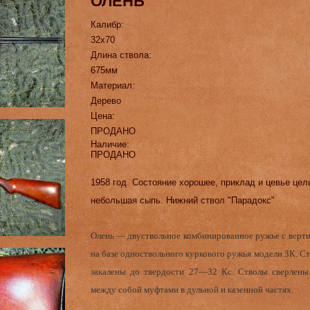
ОЛЕНЬ
Калибр:
32х70
Длина ствола:
675мм
Материал:
Дерево
Цена:
ПРОДАНО
Наличие:
ПРОДАНО
1958 год. Состояние хорошее, приклад и цевье целы
небольшая сыпь. Нижний ствол "Парадокс"
Олень — двуствольное комбинированное ружье с верт
на базе одноствольного куркового ружья модели ЗК. Ст
закалены до твердости 27—32 Кс. Стволы сверлены
между собой муфтами в дульной и казенной частях.