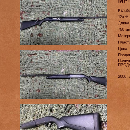
МР-
Калиб
12х76
Длина
750 м
Матер
Пласт
Цена:
Прода
Налич
ПРОД
2006 г