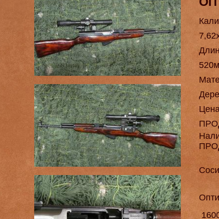
ОП
Кали
7,62
Длин
520
Мат
Дере
Цен
ПРО
Нал
ПРО
Соси
Опти
1600