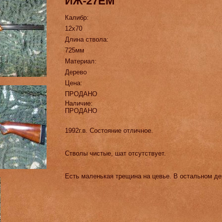
ИЖ-27ЕМ
Калибр:
12х70
Длина ствола:
725мм
Материал:
Дерево
Цена:
ПРОДАНО
Наличие:
ПРОДАНО
1992г.в. Состояние отличное.
Стволы чистые, шат отсутствует.
Есть маленькая трещина на цевье. В остальном де