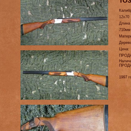
ТОЗ
Калиб
12х70
Длина
710мм
Матер
Дерев
Цена:
ПРОД
Налич
ПРОД
1997 г