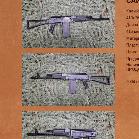
САЙ
Калиб
410х7
Длина
415 м
Матер
Пласт
Цена:
Прода
Налич
ПРОД
2004 г