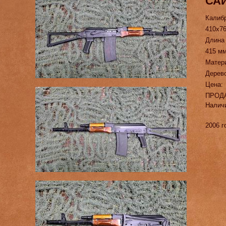
САЙ
Калиб
410х7
Длина
415 м
Матер
Дерев
Цена:
ПРОД
Налич
2006 г