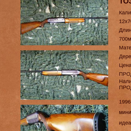
ТО
Кали
12х7
Длин
700
Мат
Дере
Цен
ПРО
Нал
ПРО
1996
мини
идеа