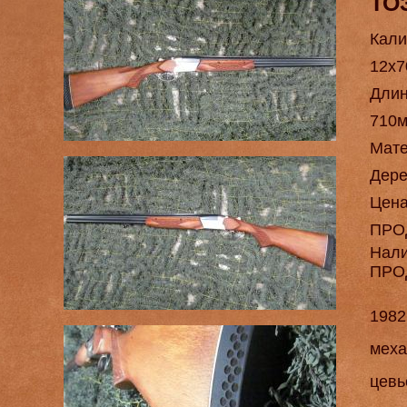
ТО
Кали
12х7
Длин
710
Мат
Дере
Цен
ПРО
Нал
ПРО
1982
меха
цевь