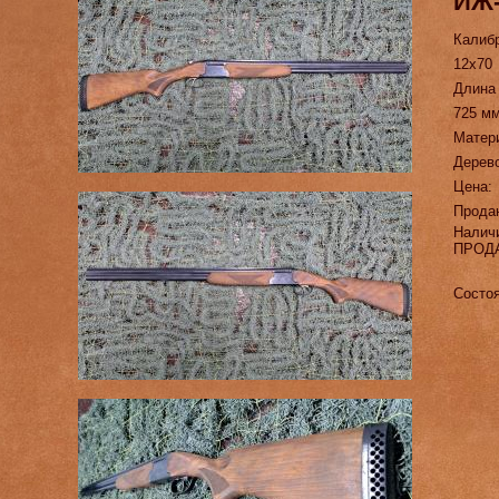
ИЖ-
Калиб
12х70
Длина
725 м
Матер
Дерев
Цена:
Прода
Налич
ПРОД
Состоя