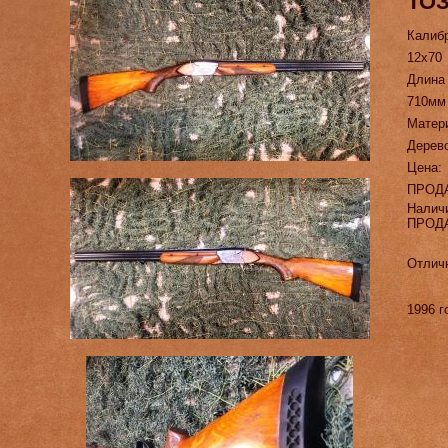
ТОЗ
Калиб
12х70
Длина
710мм
Матер
Дерев
Цена:
ПРОД
Налич
ПРОД
Отлич
1996 г