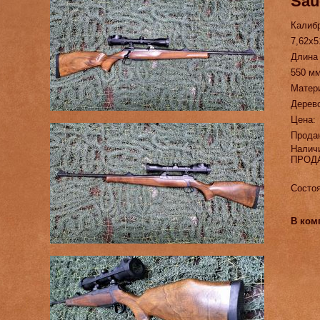
Sau
Калиб
7,62х5
Длина
550 м
Матер
Дерево
Цена:
Прода
Налич
ПРОД
Состоя
В ком