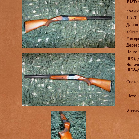
ИЖ-
Калиб
12х70
Длина
725мм
Матер
Дерев
Цена:
ПРОД
Налич
ПРОД
Состоя
Шата 
В верх