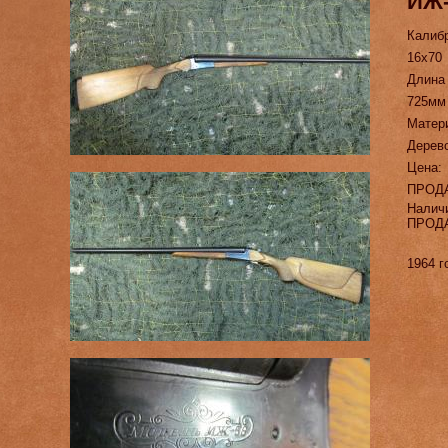
ИЖ-
Калиб
16х70
Длина
725мм
Матер
Дерев
Цена:
ПРОД
Налич
ПРОД
1964 г