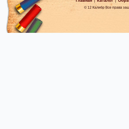
Главная
Каталог
Обра
|
|
© 12 Калибр Все права з