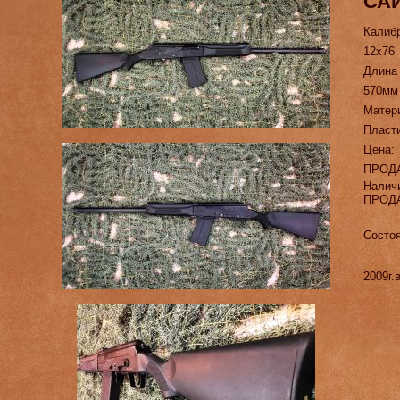
САЙ
Калиб
12х76
Длина
570мм
Матер
Пласт
Цена:
ПРОД
Налич
ПРОД
Состоя
2009г.в