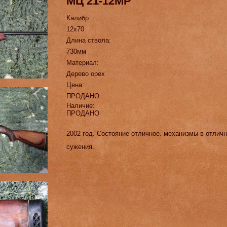
МЦ 21-12МР
Калибр:
12х70
Длина ствола:
730мм
Материал:
Дерево орех
Цена:
ПРОДАНО
Наличие:
ПРОДАНО
2002 год. Состояние отличное. механизмы в отлич
сужения.