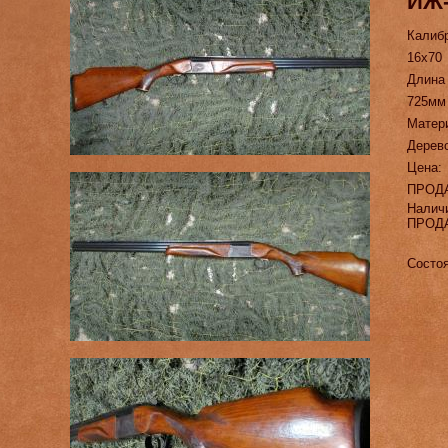
ИЖ-
Калиб
16х70
Длина
725мм
Матер
Дерев
Цена:
ПРОД
Налич
ПРОД
Состоя