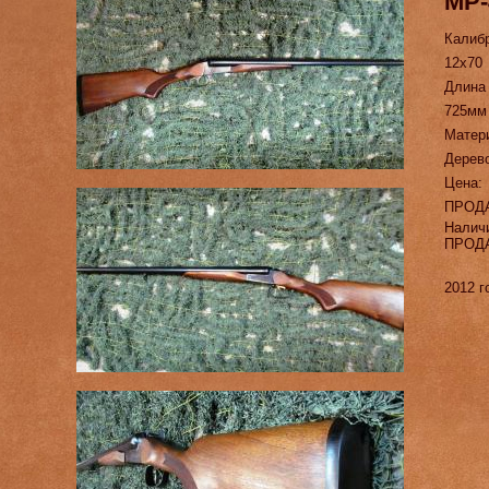
МР-
Калиб
12х70
Длина
725мм
Матер
Дерево
Цена:
ПРОД
Налич
ПРОД
2012 г