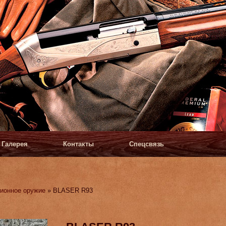
Галерея
Контакты
Спецсвязь
ионное оружие
» BLASER R93