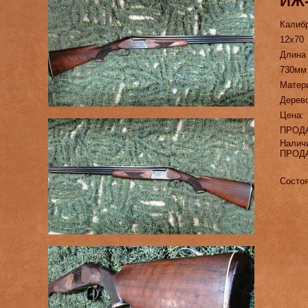
ИЖ-
Калиб
12х70
Длина
730мм
Матер
Дерев
Цена:
ПРОД
Налич
ПРОД
Состоя