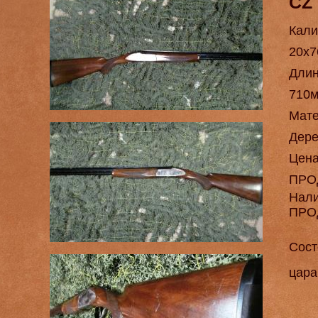
CZ
Кали
20х7
Длин
710
Мат
Дере
Цен
ПРО
Нал
ПРО
Сост
цара