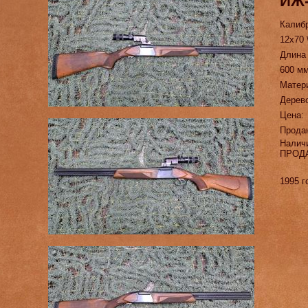
ИЖ-
Калиб
12х70 
Длина
600 м
Матер
Дерев
Цена:
Прода
Налич
ПРОД
1995 г