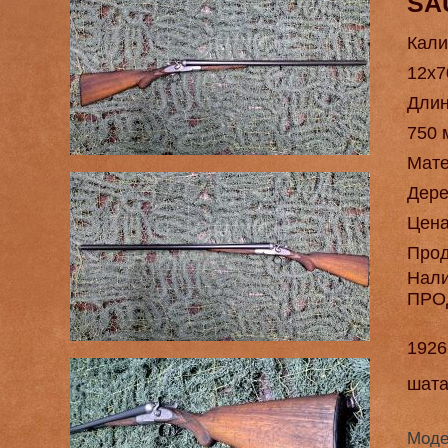
SA
Кали
12х7
Длин
750 
Мат
Дере
Цен
Про
Нал
ПРО
1926
шата
Моде