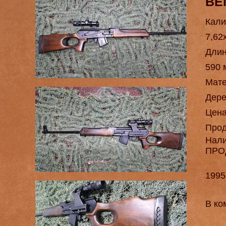
ВЕ
Кали
7,62
Длин
590 
Мат
Дере
Цен
Про
Нал
ПРО
1995
В ко