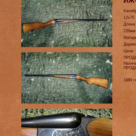
ИЖ
Калиб
12х70
Длина
720мм
Матер
Дерев
Цена:
ПРОД
Налич
ПРОД
1989 г