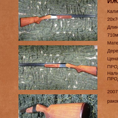
ИЖ
Кали
20х7
Длин
710
Мат
Дере
Цен
ПРО
Нал
ПРО
2007
рако