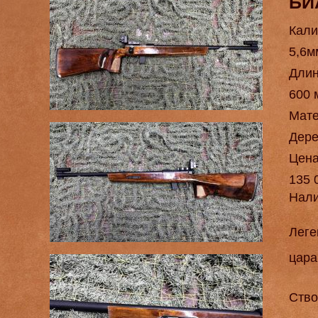
БИ
Кали
5,6м
Длин
600 
Мат
Дере
Цен
135 
Нал
Леге
цара
Ство