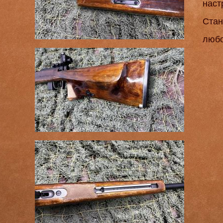
наст
Стан
любо