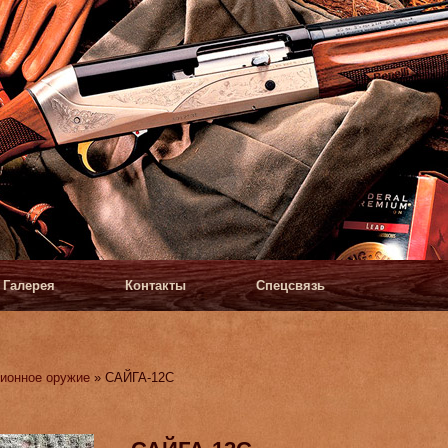
Галерея
Контакты
Спецсвязь
ионное оружие
» САЙГА-12С