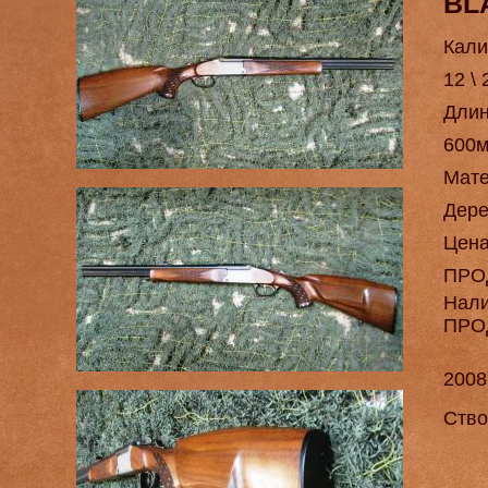
BL
Кали
12 \
Длин
600
Мат
Дере
Цен
ПРО
Нал
ПРО
2008
Ство