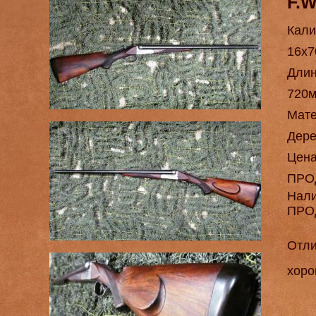
F.
Кали
16х7
Длин
720
Мат
Дере
Цен
ПРО
Нал
ПРО
Отли
хоро