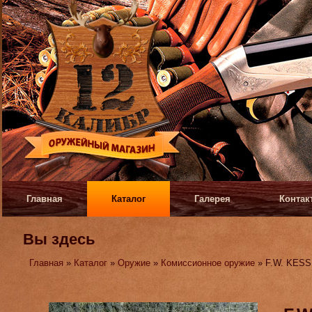
Главная
Каталог
Галерея
Контак
Вы здесь
Главная
»
Каталог
»
Оружие
»
Комиссионное оружие
» F.W. KES