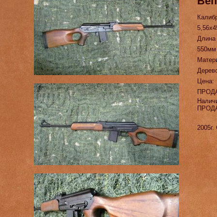
Веп
Калиб
5,56х4
Длина
550мм
Матер
Дерев
Цена:
ПРОД
Налич
ПРОД
2005г.