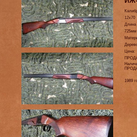
ИЖ-
Калиб
12х70
Длина
725мм
Матер
Дерев
Цена:
ПРОД
Налич
ПРОД
1989 г