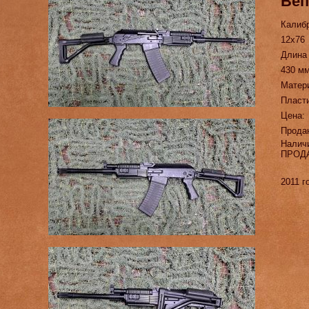
Веп
Калиб
12х76
Длина
430 м
Матер
Пласт
Цена:
Прода
Налич
ПРОД
2011 г