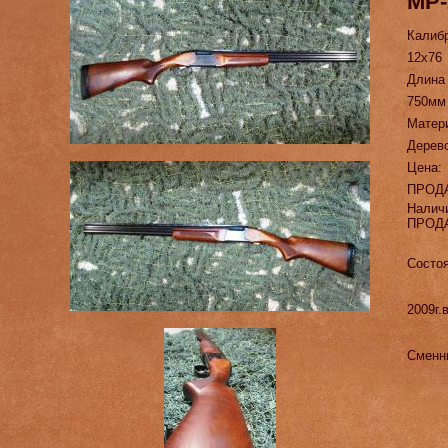
МР-
Калиб
12х76
Длина
750мм
Матер
Дерев
Цена:
ПРОД
Налич
ПРОД
Состоя
2009г.в
Сменн