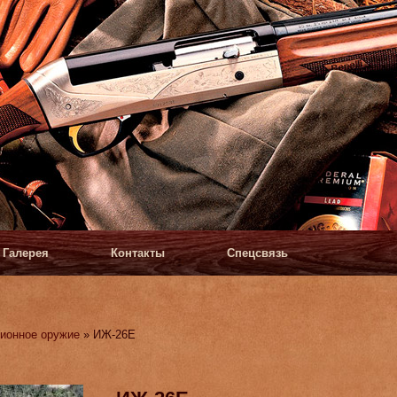
Галерея
Контакты
Спецсвязь
ионное оружие
» ИЖ-26Е