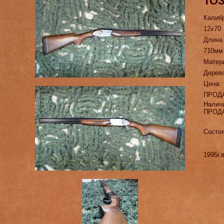
ТОЗ
Калиб
12х70
Длина
710мм
Матер
Дерев
Цена:
ПРОД
Налич
ПРОД
Состоя
1995г.в