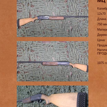
МЦ 
Калиб
12х70
Длина
750 мм
Матер
Дерев
Цена:
Прода
Налич
ПРОД
1975 г