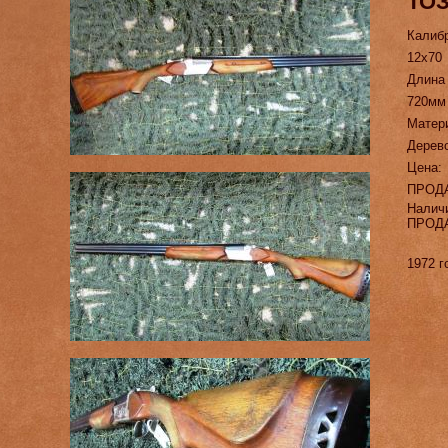
ТОЗ
Калиб
12х70
Длина
720мм
Матер
Дерево
Цена:
ПРОД
Налич
ПРОД
1972 г